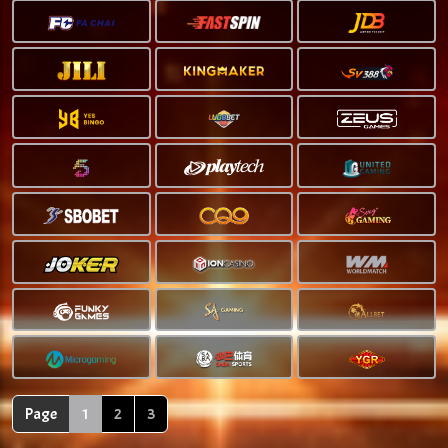
Page
1
2
3